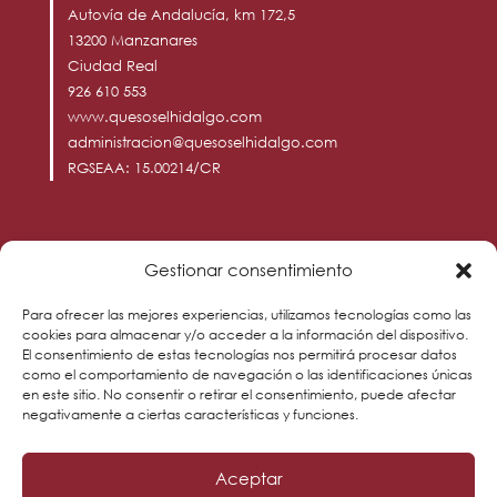
Autovía de Andalucía, km 172,5
13200 Manzanares
Ciudad Real
926 610 553
www.quesoselhidalgo.com
administracion@quesoselhidalgo.com
RGSEAA: 15.00214/CR
Horario tienda física
Gestionar consentimiento
L - V: 8:00 - 15:30 y 16:00 - 20:00
Para ofrecer las mejores experiencias, utilizamos tecnologías como las
S: 8:00 - 14:00
cookies para almacenar y/o acceder a la información del dispositivo.
El consentimiento de estas tecnologías nos permitirá procesar datos
D: 10:00 - 14:00
como el comportamiento de navegación o las identificaciones únicas
en este sitio. No consentir o retirar el consentimiento, puede afectar
negativamente a ciertas características y funciones.
Aceptar