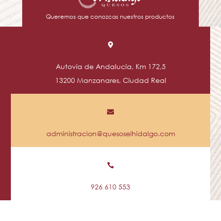
Queremos que conozcas nuestros productos

Autovía de Andalucía, Km 172,5
13200 Manzanares, Ciudad Real

administracion@quesoselhidalgo.com

926 610 553