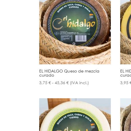
EL HIDALGO Queso de mezcla
EL H
curado
curad
Rango
3,75
€
-
45,36
€
(IVA incl.)
3,95
de
precios:
desde
3,75 €
hasta
45,36 €