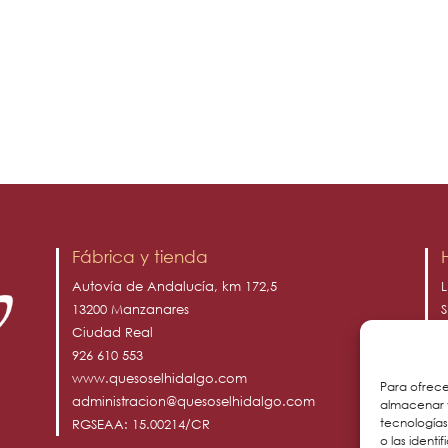
Fábrica y tienda
Autovía de Andalucía, km 172,5
L
13200 Manzanares
S
Ciudad Real
D
926 610 553
www.quesoselhidalgo.com
Para ofrece
administracion@quesoselhidalgo.com
almacenar y
tecnología
RGSEAA: 15.00214/CR
o las identi