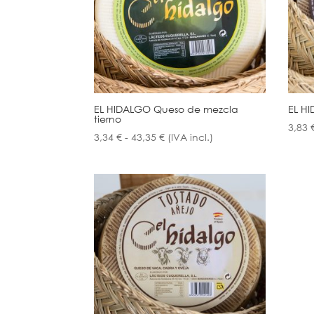
EL HIDALGO Queso de mezcla
EL H
tierno
3,83
Rango
3,34
€
-
43,35
€
(IVA incl.)
de
precios:
desde
3,34 €
hasta
43,35 €