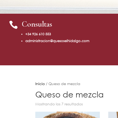
Consultas

+34 926 610 553
administracion@quesoselhidalgo.com
Inicio
/ Queso de mezcla
Queso de mezcla
Mostrando los 7 resultados