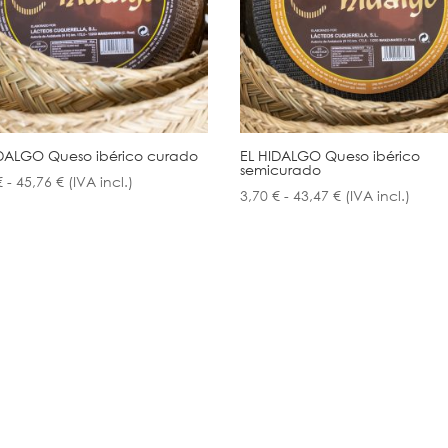
IDALGO Queso ibérico curado
EL HIDALGO Queso ibérico
semicurado
Rango
€
-
45,76
€
(IVA incl.)
Rango
3,70
€
-
43,47
€
(IVA incl.)
de
de
precios:
precios:
desde
desde
3,83 €
3,70 €
hasta
hasta
45,76 €
43,47 €