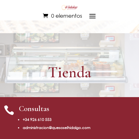
0 elementos
Tienda
Consultas

+34 926 610 553
administracion@quesoselhidalgo.com