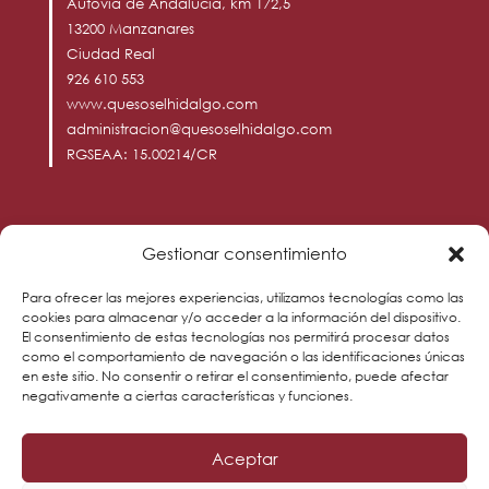
Autovía de Andalucía, km 172,5
13200 Manzanares
Ciudad Real
926 610 553
www.quesoselhidalgo.com
administracion@quesoselhidalgo.com
RGSEAA: 15.00214/CR
Horario tienda física
Gestionar consentimiento
L - V: 8:00 - 15:30 y 16:00 - 20:00
Para ofrecer las mejores experiencias, utilizamos tecnologías como las
S: 8:00 - 14:00
cookies para almacenar y/o acceder a la información del dispositivo.
El consentimiento de estas tecnologías nos permitirá procesar datos
D: 10:00 - 14:00
como el comportamiento de navegación o las identificaciones únicas
en este sitio. No consentir o retirar el consentimiento, puede afectar
negativamente a ciertas características y funciones.
Aceptar